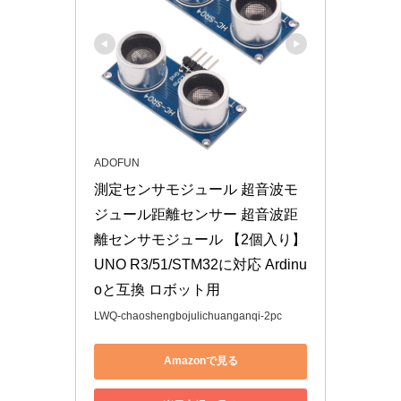
ADOFUN
測定センサモジュール 超音波モ
ジュール距離センサー 超音波距
離センサモジュール 【2個入り】
UNO R3/51/STM32に対応 Ardinu
oと互換 ロボット用
LWQ-chaoshengbojulichuanganqi-2pc
Amazonで見る