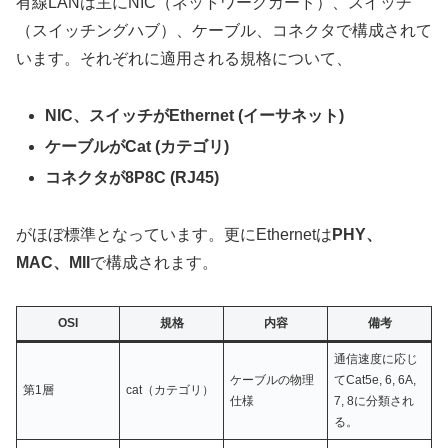
有線LANは主にNIC（ネットワークカード）、スイッチ
（スイッチングハブ）、ケーブル、コネクタで構成されて
います。それぞれに適用される規格について、
NIC、スイッチがEthernet (イーサネット)
ケーブルがCat (カテゴリ)
コネクタが8P8C (RJ45)
がほぼ標準となっています。更にEthernetは
PHY、
MAC、MII
で構成されます。
OSI
規格
内容
備考
通信速度に応じ
ケーブルの物理
てCat5e, 6, 6A,
第1層
cat（カテゴリ）
仕様
7, 8に分類され
る。