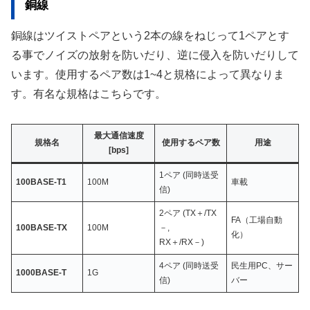
銅線
銅線はツイストペアという2本の線をねじって1ペアとす
る事でノイズの放射を防いだり、逆に侵入を防いだりして
います。使用するペア数は1~4と規格によって異なりま
す。有名な規格はこちらです。
最大通信速度
規格名
使用するペア数
用途
[bps]
1ペア (同時送受
100BASE-T1
100M
車載
信)
2ペア (TX＋/TX
FA（工場自動
100BASE-TX
100M
－,
化）
RX＋/RX－)
4ペア (同時送受
民生用PC、サー
1000BASE-T
1G
信)
バー