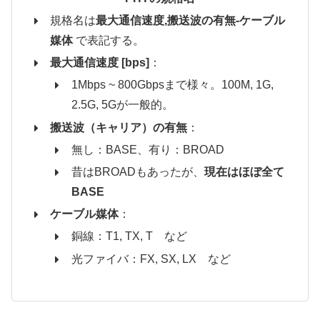
規格名は
最大通信速度,搬送波の有無-ケーブル
媒体
で表記する。
最大通信速度 [bps]
：
1Mbps ~ 800Gbpsまで様々。100M, 1G,
2.5G, 5Gが一般的。
搬送波（キャリア）の有無
：
無し：BASE、有り：BROAD
昔はBROADもあったが、
現在はほぼ全て
BASE
ケーブル媒体
：
銅線：T1, TX, T など
光ファイバ：FX, SX, LX など