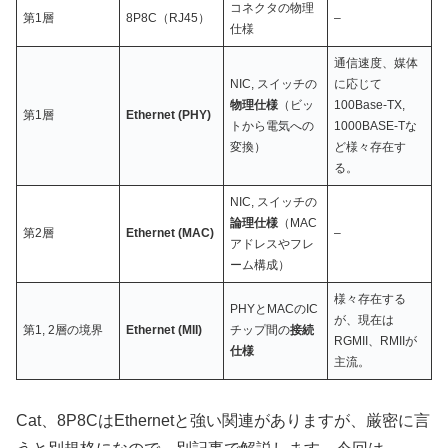
コネクタの物理
第1層
8P8C（RJ45）
–
仕様
通信速度、媒体
NIC, スイッチの
に応じて
物理仕様
（ビッ
100Base-TX,
第1層
Ethernet (PHY)
トから電気への
1000BASE-Tな
変換）
ど様々存在す
る。
NIC, スイッチの
論理仕様
（MAC
第2層
Ethernet (MAC)
–
アドレスやフレ
ーム構成）
様々存在する
PHYとMACのIC
が、現在は
第1, 2層の境界
Ethernet (MII)
チップ間の
接続
RGMII、RMIIが
仕様
主流。
Cat、8P8CはEthernetと強い関連がありますが、厳密に言