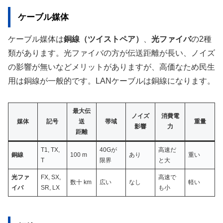
ケーブル媒体
ケーブル媒体は
銅線（ツイストペア）
、
光ファイバ
の2種
類があります。光ファイバの方が伝送距離が長い、ノイズ
の影響が無いなどメリットがありますが、高価なため民生
用は銅線が一般的です。LANケーブルは銅線になります。
最大伝
ノイズ
消費電
媒体
記号
送
帯域
重量
影響
力
距離
T1, TX,
40Gが
高速だ
銅線
100 m
あり
重い
T
限界
と大
光ファ
FX, SX,
高速で
数十 km
広い
なし
軽い
イバ
SR, LX
も小