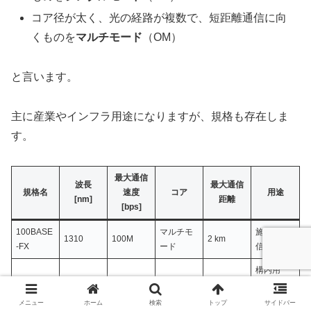
コア径が太く、光の経路が複数で、短距離通信に向
くものを
マルチモード
（OM）
と言います。
主に産業やインフラ用途になりますが、規格も存在しま
す。
最大通信
波長
最大通信
規格名
速度
コア
用途
[nm]
距離
[bps]
100BASE
マルチモ
施設間通
1310
100M
2 km
-FX
ード
信
構内用
1000BAS
マルチモ
LAN、デ
850
1G
550 m
E-SX
ード
ータセン
メニュー
ホーム
検索
トップ
サイドバー