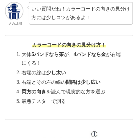
いい質問だね！カラーコードの向きの見分け
方には少しコツがあるよ！
メカ旦那
カラーコードの向きの見分け方！
大体
5バンドなら茶
が、
4バンドなら金
が右端
にくる！
右端の線は
少し太い
右端とその左の線の
間隔は少し広い
両方の向き
を読んで現実的な方を選ぶ
最悪テスターで測る